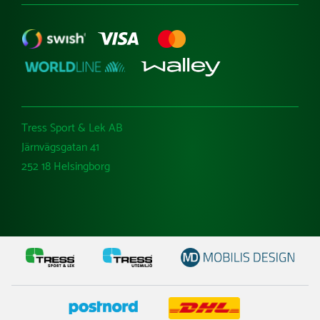
Tress Sport & Lek AB
Järnvägsgatan 41
252 18 Helsingborg