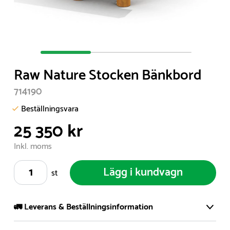
Item
1
Raw Nature Stocken Bänkbord
of
3
714190
Beställningsvara
25 350 kr
Inkl. moms
Lägg i kundvagn
st
🚛 Leverans & Beställningsinformation