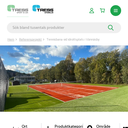
Hem
Referensprojekt
Tennisbana vid idrottsplats i Vännäsby
Ort
Produktkategori
Område