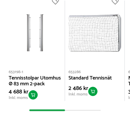
653198-1
653286
Tennisstolpar Utomhus
Standard Tennisnät
Ø 83 mm 2-pack
2 486 kr
4 688 kr
Inkl. moms
Inkl. moms