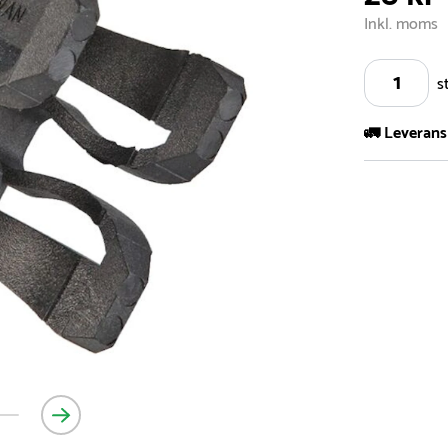
Inkl. moms
s
🚛 Leverans
Vi har ett s
5.000 olika 
vårt sortimen
- Leveransti
- Leveransti
för mer info
- Skulle en 
medför en le