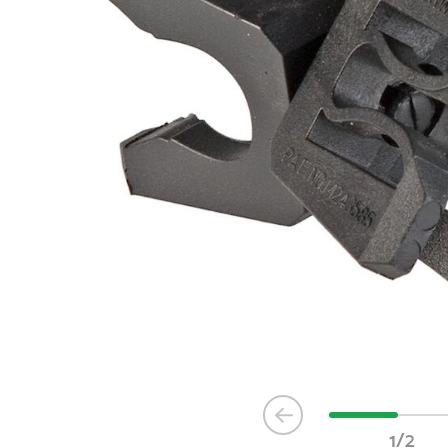
Item
1
1/2
of