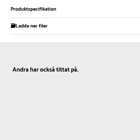
2
Produktspecifikation
🗃️Ladda ner filer
Material
Färg
Modell
Plast
Svart
Inomhus
Produktdatablad
Utomhus
Andra har också tittat på.