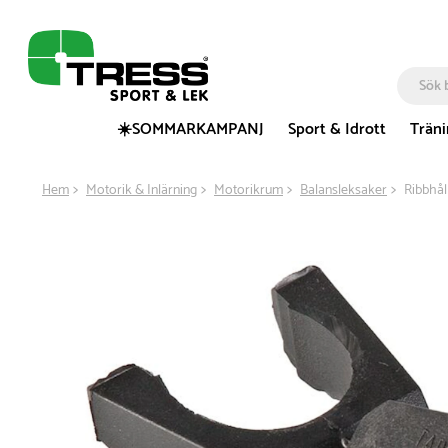
☀️SOMMARKAMPANJ
Sport & Idrott
Trän
Hem
Motorik & Inlärning
Motorikrum
Balansleksaker
Ribbhå