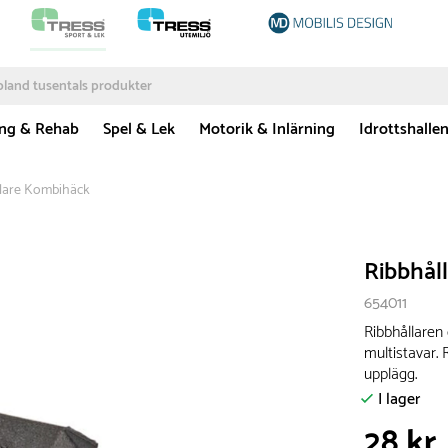
ing & Rehab
Spel & Lek
Motorik & Inlärning
Idrottshalle
llare Kombihäck
Ribbhål
654011
Ribbhållaren
multistavar. 
upplägg.
I lager
28 kr