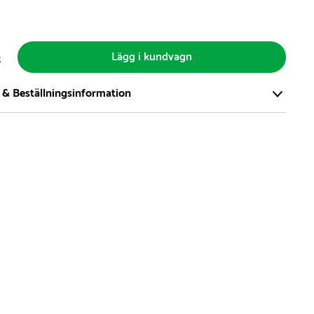
Lägg i kundvagn
t
 & Beställningsinformation
tort och modernt lager på över 8.000 kvm och lagerhåller över
produkter för omgående leverans. Vi har över 98% på lager av
t, alltid.
den på lagervaror är normalt
5- 10 vardagar
den på specialvaror & beställningsvaror varierar, kontakta oss
produkt ta slut på lager så informerar vi om detta om det
verans som är längre än 2 arbetsveckor.