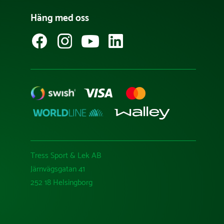
Häng med oss
Tress Sport & Lek AB
Järnvägsgatan 41
252 18 Helsingborg