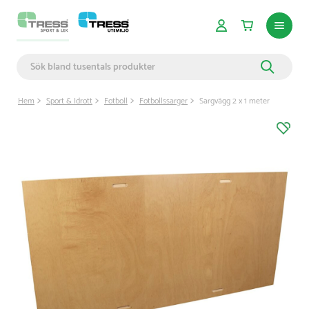
Hem
Sport & Idrott
Fotboll
Fotbollssarger
Sargvägg 2 x 1 meter