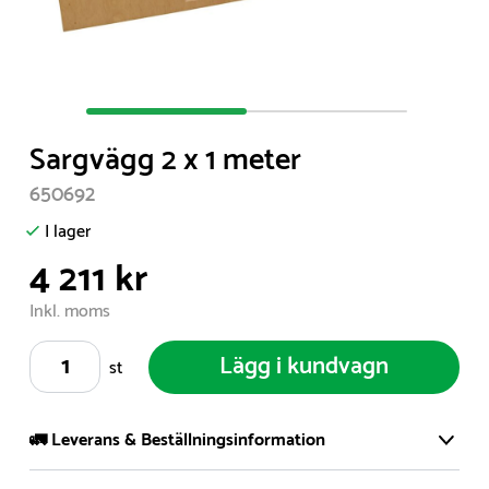
Item
1
Sargvägg 2 x 1 meter
of
2
650692
I lager
4 211 kr
Inkl. moms
Lägg i kundvagn
st
🚛 Leverans & Beställningsinformation