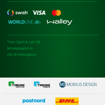
Tress Sport & Lek AB
Järnvägsgatan 41
252 18 Helsingborg