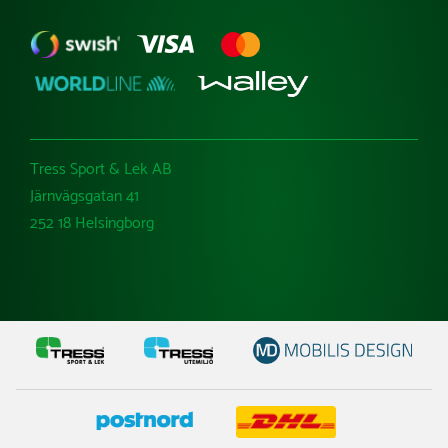
Tress Sport & Lek AB
Järnvägsgatan 41
252 18 Helsingborg