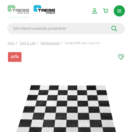
Hem
Spel & Lek
Sällskapsspel
Schackfält 120 x 120 cm
20
%