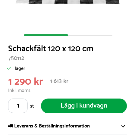
Item
1
Schackfält 120 x 120 cm
of
2
750112
I lager
1 290 kr
1 613 kr
Inkl. moms
Lägg i kundvagn
st
🚛 Leverans & Beställningsinformation