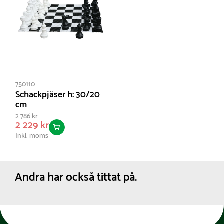
750110
Schackpjäser h: 30/20
cm
2 786 kr
2 229 kr
Inkl. moms
Andra har också tittat på.