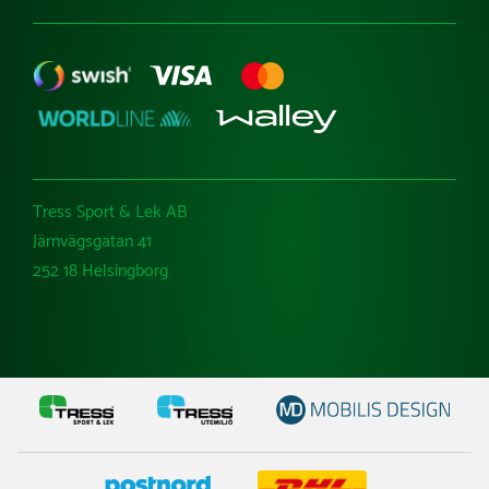
Tress Sport & Lek AB
Järnvägsgatan 41
252 18 Helsingborg