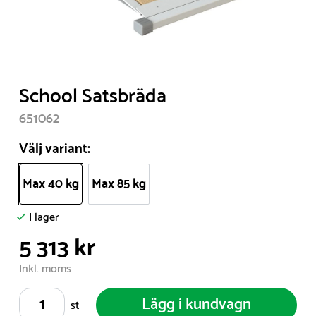
Item
School Satsbräda
1
651062
of
1
Välj variant:
Max 40 kg
Max 85 kg
I lager
5 313 kr
Inkl. moms
Lägg i kundvagn
st