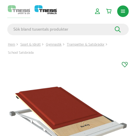
Hem
Sport & Idrott
Gymnastik
Trampetter & Satsbrädor
School Satsbräda