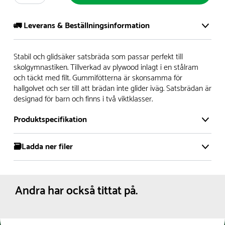
🚛 Leverans & Beställningsinformation
Vi har ett stort och modernt lager på över 8.000 kvm och
Stabil och glidsäker satsbräda som passar perfekt till
lagerhåller över 5.000 olika produkter för omgående
skolgymnastiken. Tillverkad av plywood inlagt i en stålram
och täckt med filt. Gummifötterna är skonsamma för
leverans. Vi har över 98% på lager av vårt sortiment, alltid.
hallgolvet och ser till att brädan inte glider iväg. Satsbrädan är
designad för barn och finns i två viktklasser.
- Leveranstiden på lagervaror är normalt
5- 10 vardagar
- Leveranstiden på specialvaror & beställningsvaror varierar,
Produktspecifikation
kontakta oss för mer info
- Skulle en produkt ta slut på lager så informerar vi om
🗃️Ladda ner filer
Material:
Gummi
detta om det medför en leverans som är längre än 2
Plywood
Produktdatablad
arbetsveckor.
Textil
Pulverlackerat stål
Andra har också tittat på.
Levereras:
Monterad
Vi gör allt vi kan för att leveranserna ska ha så lite
Dimensioner:
Bredd :
60 cm
miljöpåverkan som möjligt och en del i detta är att samla
Höjd :
21 cm
Längd :
120 cm
order för att alltid fylla upp lastbilarna.