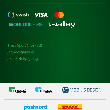
Tress Sport & Lek AB
Järnvägsgatan 41
252 18 Helsingborg