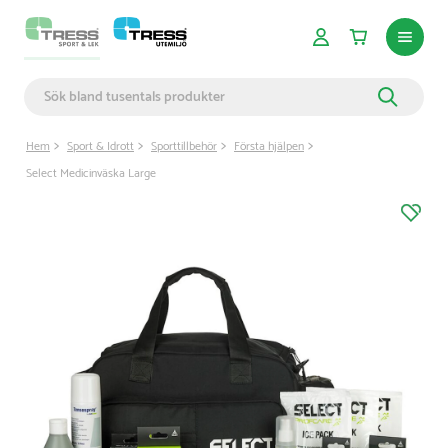
Hem
Sport & Idrott
Sporttillbehör
Första hjälpen
Select Medicinväska Large