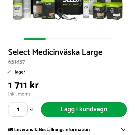
Item
1
Select Medicinväska Large
of
4
651857
I lager
1 711 kr
Inkl. moms
Lägg i kundvagn
st
🚛 Leverans & Beställningsinformation