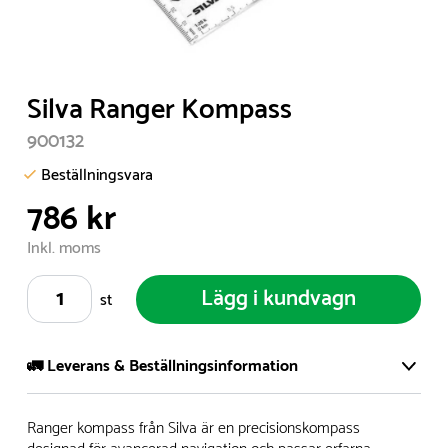
Item
Silva Ranger Kompass
1
900132
of
1
Beställningsvara
786 kr
Inkl. moms
Lägg i kundvagn
st
🚛 Leverans & Beställningsinformation
Vi har ett stort och modernt lager på över 8.000 kvm och
Ranger kompass från Silva är en precisionskompass