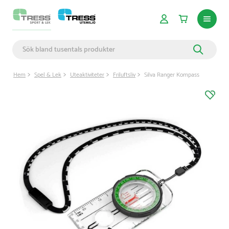
Hem
Spel & Lek
Uteaktiviteter
Friluftsliv
Silva Ranger Kompass