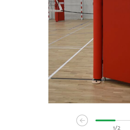
Item
1
1/2
of