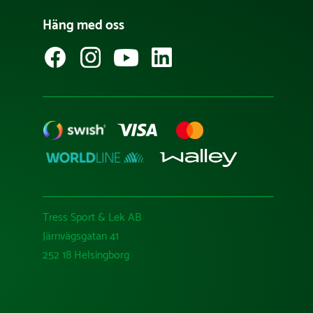
Häng med oss
Tress Sport & Lek AB
Järnvägsgatan 41
252 18 Helsingborg