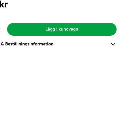
kr
Lägg i kundvagn
t
 & Beställningsinformation
tort och modernt lager på över 8.000 kvm och lagerhåller över
produkter för omgående leverans. Vi har över 98% på lager av
t, alltid.
den på lagervaror är normalt
5- 10 vardagar
den på specialvaror & beställningsvaror varierar, kontakta oss
produkt ta slut på lager så informerar vi om detta om det
verans som är längre än 2 arbetsveckor.