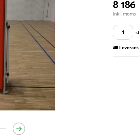
8 186 
Inkl. moms
s
🚛 Leverans
Vi har ett s
5.000 olika 
vårt sortimen
- Leveransti
- Leveransti
för mer info
- Skulle en 
medför en le