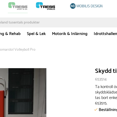
ing & Rehab
Spel & Lek
Motorik & Inlärning
Idrottshalle
 Domarstol Volleyboll Pro
Skydd ti
653514
Ta kontroll 
skyddsklädse
tas bort enke
653515.
Beställni