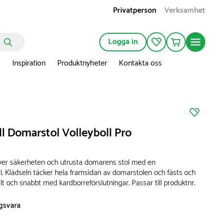
Privatperson
Verksamhet
Logga in
n
Inspiration
Produktnyheter
Kontakta oss
ll Domarstol Volleyboll Pro
över säkerheten och utrusta domarens stol med en
l. Klädseln täcker hela framsidan av domarstolen och fästs och
lt och snabbt med kardborreförslutningar. Passar till produktnr.
ngsvara