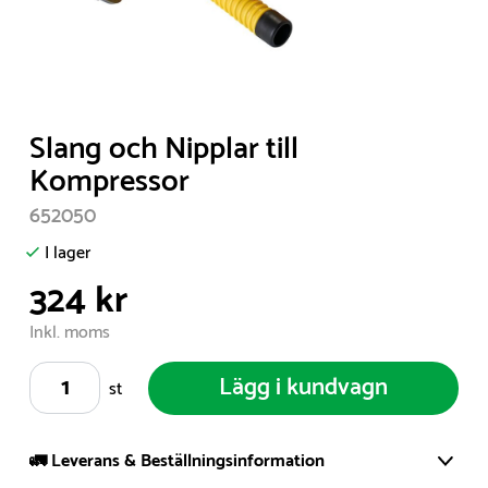
Item
Slang och Nipplar till
1
Kompressor
of
652050
1
I lager
324 kr
Inkl. moms
Lägg i kundvagn
st
🚛 Leverans & Beställningsinformation