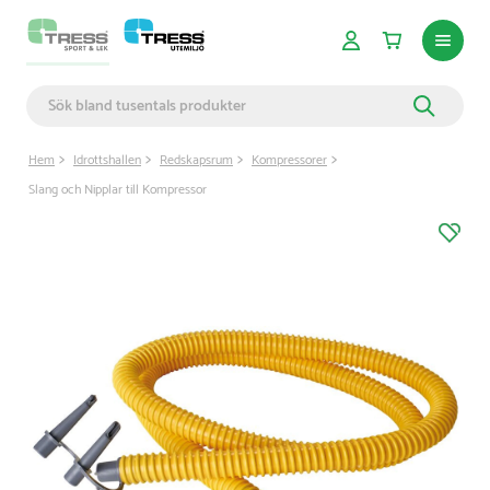
Hem
Idrottshallen
Redskapsrum
Kompressorer
Slang och Nipplar till Kompressor