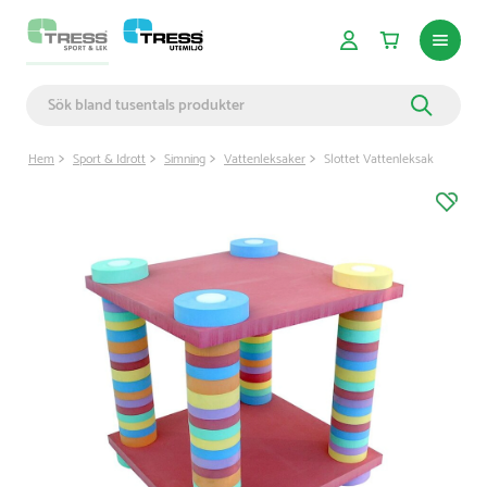
Hem
Sport & Idrott
Simning
Vattenleksaker
Slottet Vattenleksak