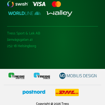
Tress Sport & Lek AB
Järnvägsgatan 41
252 18 Helsingborg
Copyright @ 2026 Tress