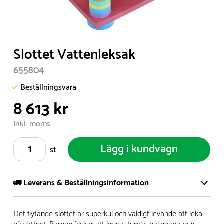
Item
Slottet Vattenleksak
1
655804
of
1
Beställningsvara
8 613 kr
Inkl. moms
Lägg i kundvagn
st
🚛 Leverans & Beställningsinformation
Vi har ett stort och modernt lager på över 8.000 kvm och
Det flytande slottet är superkul och väldigt levande att leka i