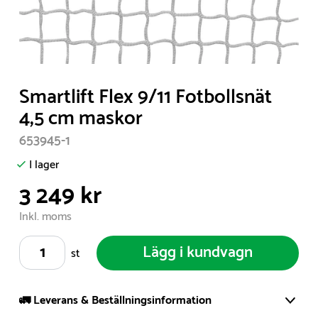
Item
Smartlift Flex 9/11 Fotbollsnät
1
4,5 cm maskor
of
653945-1
1
I lager
3 249 kr
Inkl. moms
Lägg i kundvagn
st
🚛 Leverans & Beställningsinformation