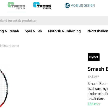
ing & Rehab
Spel & Lek
Motorik & Inlärning
Idrottshalle
mintonracket
Nyhet
Smash B
658757
Smash Badmint
oval ram, ny
skolor och f
användare.
Läs mer