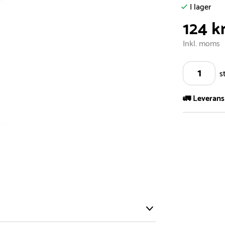
I lager
124 k
Inkl. moms
s
🚛 Leverans
Vi har ett s
5.000 olika 
vårt sortimen
- Leveransti
- Leveransti
för mer info
- Skulle en 