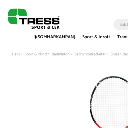
☀️SOMMARKAMPANJ
Sport & Idrott
Trän
Hem
Sport & Idrott
Badminton
Badmintonracketar
Smash Bad