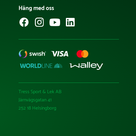
Häng med oss
Tress Sport & Lek AB
Järnvägsgatan 41
252 18 Helsingborg