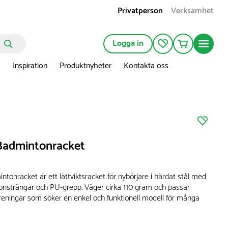
Privatperson
Verksamhet
Logga in
n
Inspiration
Produktnyheter
Kontakta oss
admintonracket
onracket är ett lättviktsracket för nybörjare i härdat stål med
lonsträngar och PU-grepp. Väger cirka 110 gram och passar
öreningar som söker en enkel och funktionell modell för många