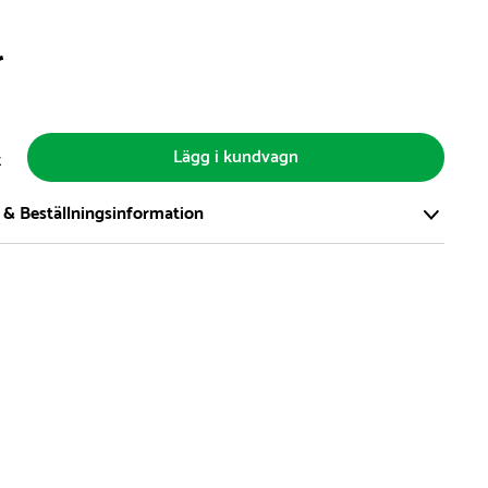
r
Lägg i kundvagn
t
 & Beställningsinformation
tort och modernt lager på över 8.000 kvm och lagerhåller över
produkter för omgående leverans. Vi har över 98% på lager av
t, alltid.
den på lagervaror är normalt
5- 10 vardagar
den på specialvaror & beställningsvaror varierar, kontakta oss
produkt ta slut på lager så informerar vi om detta om det