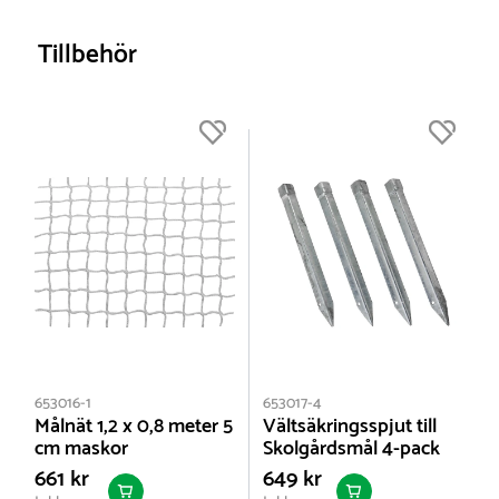
storlekar.
Material:
Varmförzinkat stål
order för att alltid fylla upp lastbilarna.
Monteringsanvisning
Måltyp:
Minimål
Köp till jordspjut om du vill förankra målet extra.
Tillbehör
Dimensioner:
Bredd :
120 cm
Djup i botten :
70 cm
Djup i toppen :
70 cm
Höjd :
80 cm
Monteringstid:
0.5 timmar för 2 personer
Nettovikt:
28 kg
653016-1
653017-4
Målnät 1,2 x 0,8 meter 5
Vältsäkringsspjut till
cm maskor
Skolgårdsmål 4-pack
661 kr
649 kr