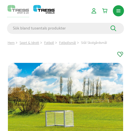
Hem
Sport & Idrott
Fotboll
Fotbollsmål
Stål Skolgårdsmål