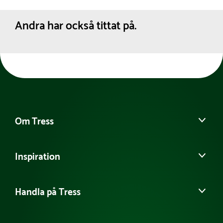
Andra har också tittat på.
Om Tress
Kontakta oss
Inspiration
Det här är Tress
Möt vårt team
Guider & Tips
Tillgänglighetsredogörelse
Handla på Tress
Samarbeten
Hållbarhet
Referensprojekt
Köpvillkor
Jobba hos oss