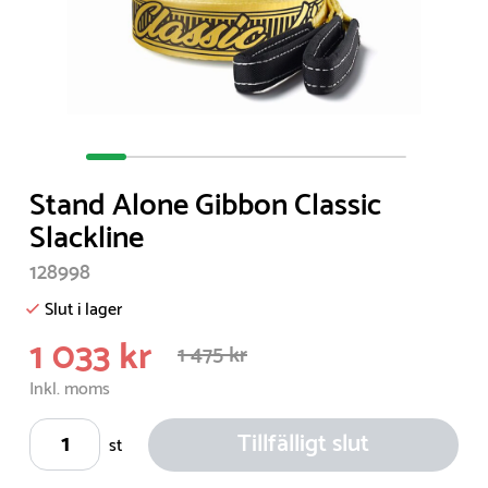
Item
1
Stand Alone Gibbon Classic
of
Slackline
8
128998
Slut i lager
1 033 kr
1 475 kr
Inkl. moms
Tillfälligt slut
st