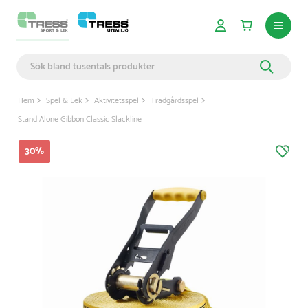
Hem
Spel & Lek
Aktivitetsspel
Trädgårdsspel
Stand Alone Gibbon Classic Slackline
30
%