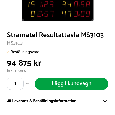
Item
Stramatel Resultattavla MS3103
1
MS3103
of
1
Beställningsvara
94 875 kr
Inkl. moms
Lägg i kundvagn
st
🚛 Leverans & Beställningsinformation