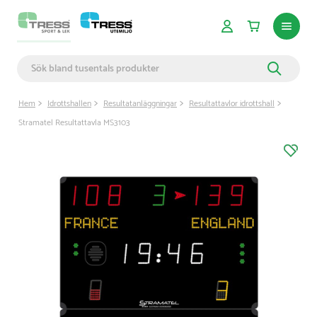
Hem
Idrottshallen
Resultatanläggningar
Resultattavlor idrottshall
Stramatel Resultattavla MS3103