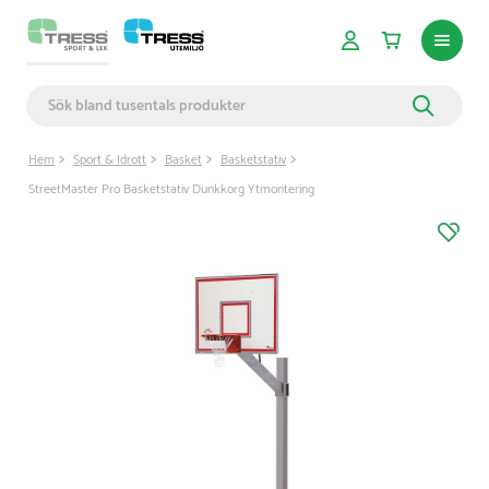
Hem
Sport & Idrott
Basket
Basketstativ
StreetMaster Pro Basketstativ Dunkkorg Ytmontering