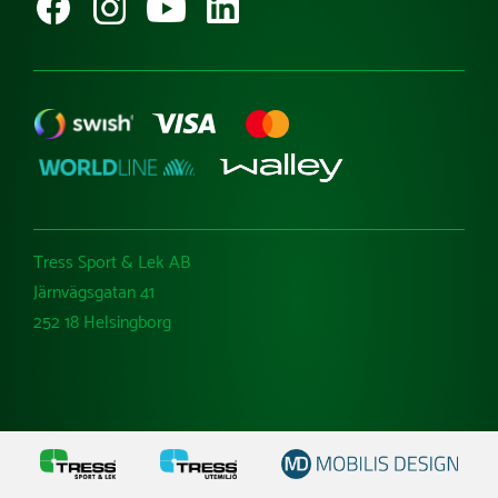
fritidsanläggningar där det redan finns ett lämpligt
betongunderlag. Ytmonteringen gör det möjligt att
installera en basketkorg utomhus utan att gjuta ett
nytt fundament, förutsatt att underlaget uppfyller
kraven för fast monterad streetbasketutrustning.
Tress Sport & Lek AB
Järnvägsgatan 41
252 18 Helsingborg