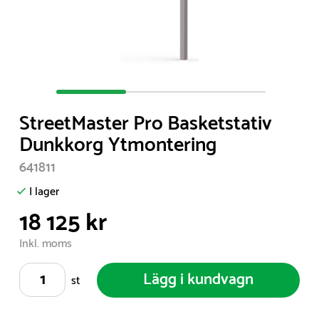
Item
1
StreetMaster Pro Basketstativ
of
Dunkkorg Ytmontering
3
641811
I lager
18 125 kr
Inkl. moms
Lägg i kundvagn
st