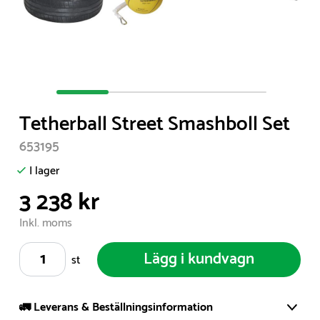
Item
1
Tetherball Street Smashboll Set
of
4
653195
I lager
3 238 kr
Inkl. moms
Lägg i kundvagn
st
🚛 Leverans & Beställningsinformation