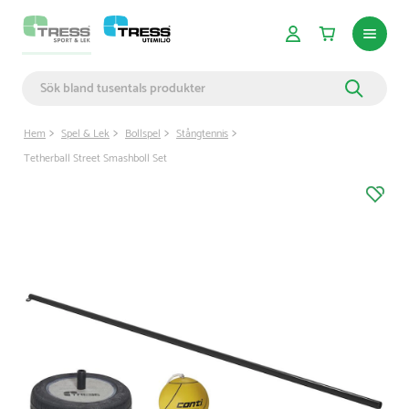
Hem
Spel & Lek
Bollspel
Stångtennis
Tetherball Street Smashboll Set