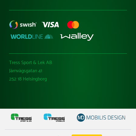
Tress Sport & Lek AB
Järnvägsgatan 41
252 18 Helsingborg