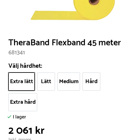
Item
TheraBand Flexband 45 meter
1
681341
of
1
Välj hårdhet:
Extra lätt
Lätt
Medium
Hård
Extra hård
I lager
2 061 kr
Inkl. moms