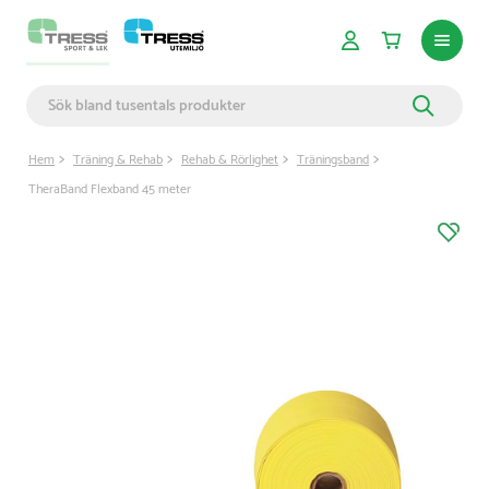
Hem
Träning & Rehab
Rehab & Rörlighet
Träningsband
TheraBand Flexband 45 meter