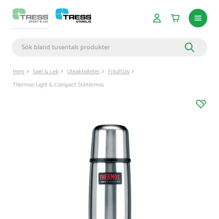
Hem
Spel & Lek
Uteaktiviteter
Friluftsliv
Thermos Light & Compact Ståltermos