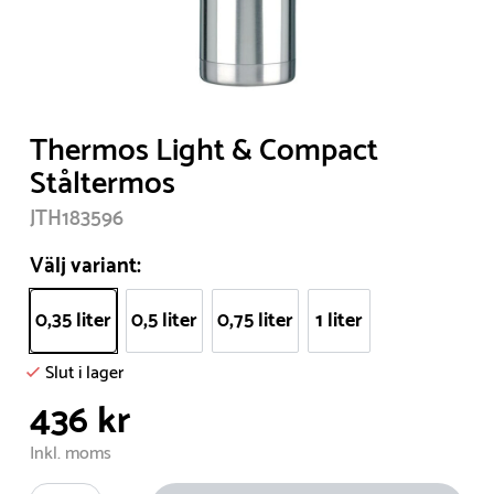
Item
Thermos Light & Compact
1
Ståltermos
of
JTH183596
1
Välj variant:
0,35 liter
0,5 liter
0,75 liter
1 liter
Slut i lager
436 kr
Inkl. moms