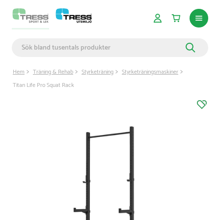
Hem
Träning & Rehab
Styrketräning
Styrketräningsmaskiner
Titan Life Pro Squat Rack