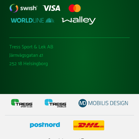
Tress Sport & Lek AB
Järnvägsgatan 41
252 18 Helsingborg