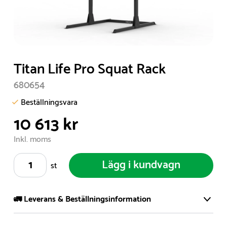
Item
Titan Life Pro Squat Rack
1
680654
of
1
Beställningsvara
10 613 kr
Inkl. moms
Lägg i kundvagn
st
🚛 Leverans & Beställningsinformation