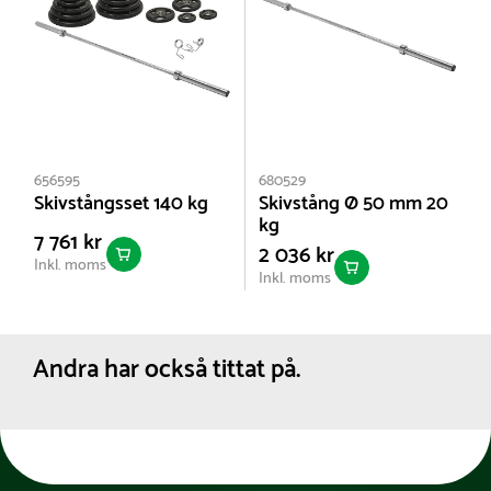
656595
680529
Skivstångsset 140 kg
Skivstång Ø 50 mm 20
kg
7 761 kr
2 036 kr
Inkl. moms
Inkl. moms
Andra har också tittat på.