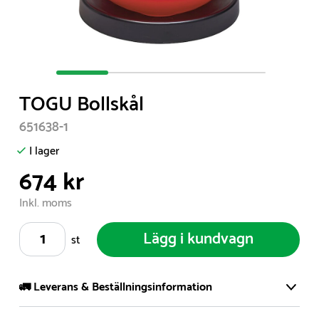
Item
1
TOGU Bollskål
of
4
651638-1
I lager
674 kr
Inkl. moms
Lägg i kundvagn
st
🚛 Leverans & Beställningsinformation