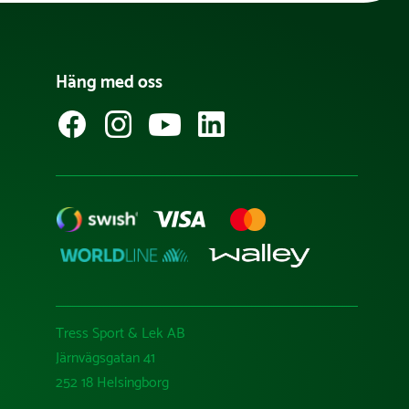
Häng med oss
Tress Sport & Lek AB
Järnvägsgatan 41
252 18 Helsingborg