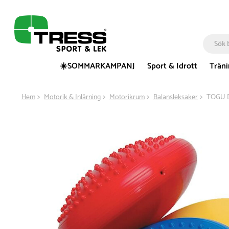
☀️SOMMARKAMPANJ
Sport & Idrott
Trän
Hem
Motorik & Inlärning
Motorikrum
Balansleksaker
TOGU Dy