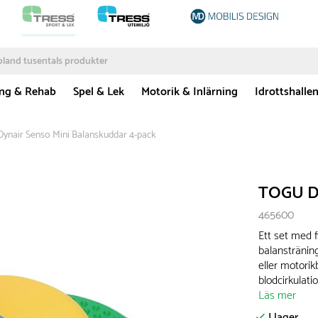
ing & Rehab
Spel & Lek
Motorik & Inlärning
Idrottshalle
nair Senso Mini Balanskuddar 4-pack
TOGU Dy
465600
Ett set med 
balansträning
eller motori
blodcirkulat
Läs mer
I lager