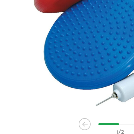
Item
1
1/2
of