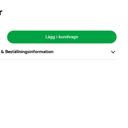
r
Lägg i kundvagn
t
 & Beställningsinformation
tort och modernt lager på över 8.000 kvm och lagerhåller över
produkter för omgående leverans. Vi har över 98% på lager av
t, alltid.
den på lagervaror är normalt
5- 10 vardagar
den på specialvaror & beställningsvaror varierar, kontakta oss
produkt ta slut på lager så informerar vi om detta om det
verans som är längre än 2 arbetsveckor.