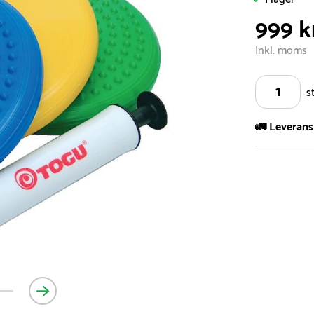
999 k
Inkl. moms
s
🚛 Leverans
Vi har ett s
5.000 olika 
vårt sortimen
- Leveransti
- Leveransti
för mer info
- Skulle en 
medför en le