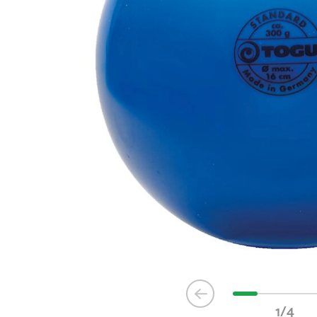
Item
1
1/4
of