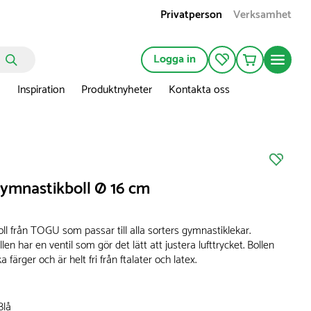
Privatperson
Verksamhet
Logga in
n
Inspiration
Produktnyheter
Kontakta oss
mnastikboll Ø 16 cm
oll från TOGU som passar till alla sorters gymnastiklekar.
en har en ventil som gör det lätt att justera lufttrycket. Bollen
ika färger och är helt fri från ftalater och latex.
Blå