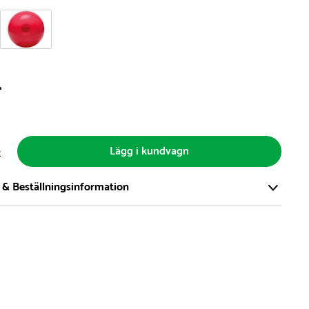
r
Lägg i kundvagn
t
 & Beställningsinformation
tort och modernt lager på över 8.000 kvm och lagerhåller över
produkter för omgående leverans. Vi har över 98% på lager av
t, alltid.
den på lagervaror är normalt
5- 10 vardagar