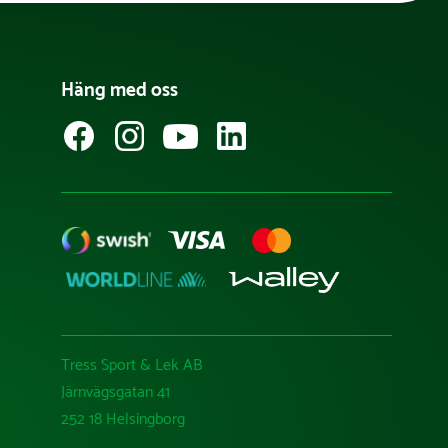
Häng med oss
Tress Sport & Lek AB
Järnvägsgatan 41
252 18 Helsingborg