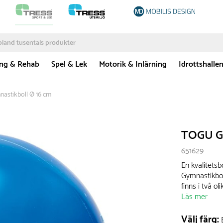
ing & Rehab
Spel & Lek
Motorik & Inlärning
Idrottshalle
stikboll Ø 16 cm
TOGU Gy
651629
En kvalitetsb
Gymnastikboll
finns i två ol
Läs mer
Välj färg: