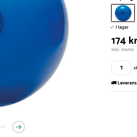
I lager
174 k
Inkl. moms
s
🚛 Leverans
Vi har ett s
5.000 olika 
vårt sortimen
- Leveransti