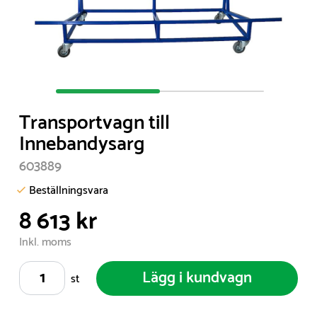
Item
1
Transportvagn till
of
Innebandysarg
2
603889
Beställningsvara
8 613 kr
Inkl. moms
Lägg i kundvagn
st