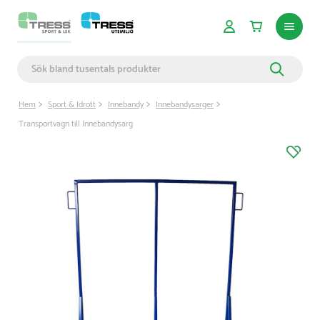
Hem
Sport & Idrott
Innebandy
Innebandysarger
Transportvagn till Innebandysarg