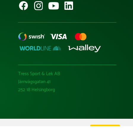
Tress Sport & Lek AB
Järnvägsgatan 41
252 18 Helsingborg