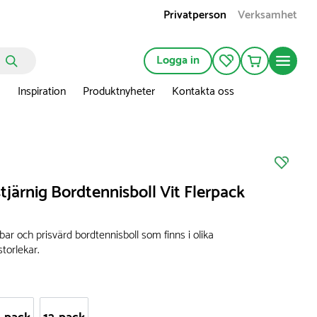
Privatperson
Verksamhet
Logga in
n
Inspiration
Produktnyheter
Kontakta oss
stjärnig Bordtennisboll Vit Flerpack
llbar och prisvärd bordtennisboll som finns i olika
torlekar.
: