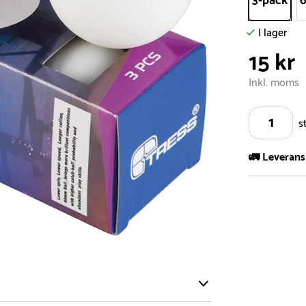
3-pack
6
I lager
15 kr
Inkl. moms
s
🚛 Leverans
Vi har ett s
5.000 olika 
vårt sortimen
- Leveransti
- Leveransti
för mer info