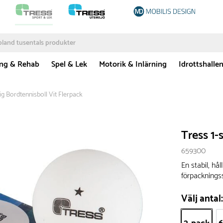
ing & Rehab
Spel & Lek
Motorik & Inlärning
Idrottshalle
nig Bordtennisboll Vit Flerpack
Tress 1-
659300
En stabil, hå
förpackningss
Välj antal