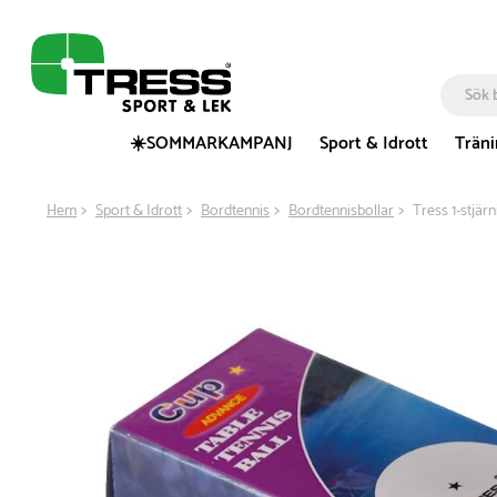
☀️SOMMARKAMPANJ
Sport & Idrott
Trän
Hem
Sport & Idrott
Bordtennis
Bordtennisbollar
Tress 1-stjär