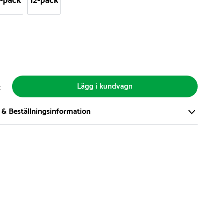
-pack
12-pack
Lägg i kundvagn
t
 & Beställningsinformation
tort och modernt lager på över 8.000 kvm och lagerhåller över
produkter för omgående leverans. Vi har över 98% på lager av
t, alltid.
den på lagervaror är normalt
5- 10 vardagar
den på specialvaror & beställningsvaror varierar, kontakta oss