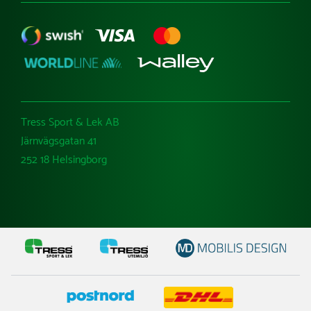
Tress Sport & Lek AB
Järnvägsgatan 41
252 18 Helsingborg