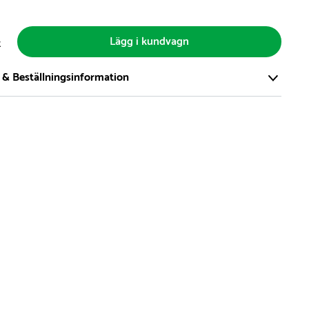
Lägg i kundvagn
t
 & Beställningsinformation
tort och modernt lager på över 8.000 kvm och lagerhåller över
produkter för omgående leverans. Vi har över 98% på lager av
t, alltid.
den på lagervaror är normalt
5- 10 vardagar
den på specialvaror & beställningsvaror varierar, kontakta oss
produkt ta slut på lager så informerar vi om detta om det
verans som är längre än 2 arbetsveckor.
i kan för att leveranserna ska ha så lite miljöpåverkan som