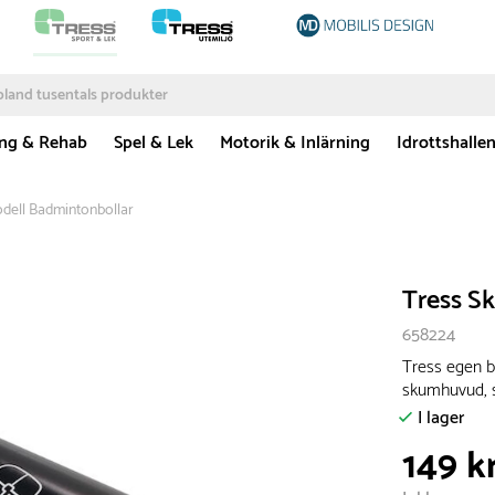
ing & Rehab
Spel & Lek
Motorik & Inlärning
Idrottshalle
dell Badmintonbollar
Tress S
658224
Tress egen b
skumhuvud, s
I lager
149 k