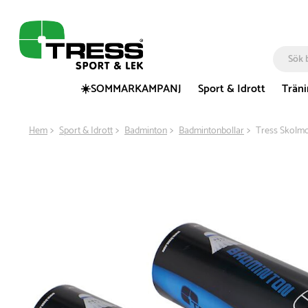
☀️SOMMARKAMPANJ
Sport & Idrott
Trän
Hem
Sport & Idrott
Badminton
Badmintonbollar
Tress Skolmo