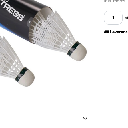
Inkl. moms
s
🚛 Leverans
Vi har ett s
5.000 olika 
vårt sortimen
- Leveransti
- Leveransti
för mer info
- Skulle en 
medför en le
Vi gör allt v