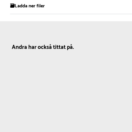
1
🗃️Ladda ner filer
Material
Antal i paket
Färg
Nylon
6 stk
Vit
Produktdatablad
Nettovikt
0.6 kg
Andra har också tittat på.