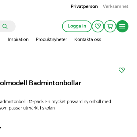
Privatperson
Verksamhet
Logga in
n
Inspiration
Produktnyheter
Kontakta oss
kolmodell Badmintonbollar
admintonboll i 12-pack. En mycket prisvärd nylonboll med
om passar utmärkt i skolan.
r