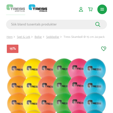
Hem
Spel & Lek
Bollar
Spökbollar
Tress Skumboll Ø 15 cm 24-pack
15
%