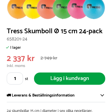
Item
Tress Skumboll Ø 15 cm 24-pack
1
658201-24
of
1
I lager
2 337 kr
2 749 kr
Inkl. moms
Lägg i kundvagn
st
🚛 Leverans & Beställningsinformation
Vi har ett stort och modernt lager på över 8.000 kvm och
24 skumbollar 15 cm i diameter i sex olika neonfärger.