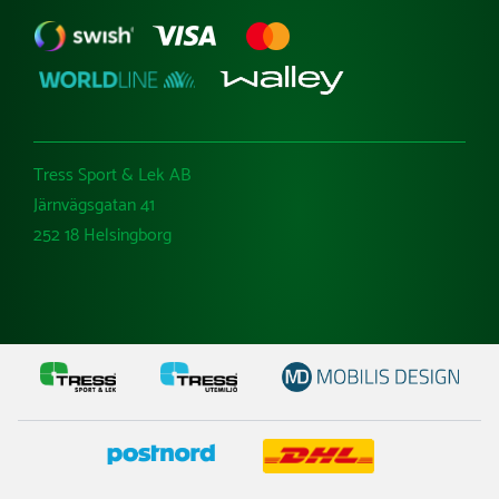
Tress Sport & Lek AB
Järnvägsgatan 41
252 18 Helsingborg