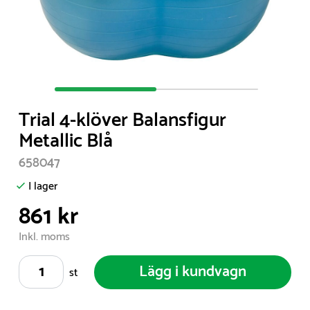
Item
1
Trial 4-klöver Balansfigur
of
Metallic Blå
2
658047
I lager
861 kr
Inkl. moms
Lägg i kundvagn
st