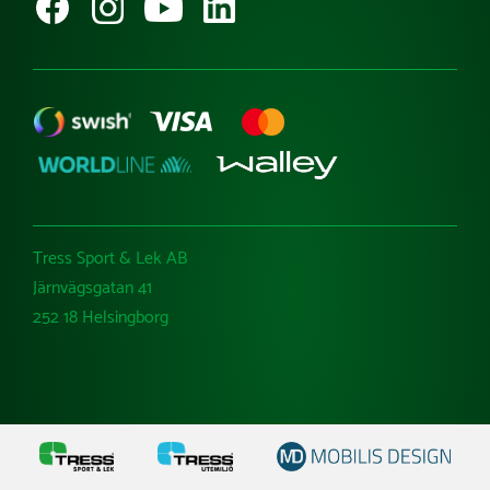
Tress Sport & Lek AB
Järnvägsgatan 41
252 18 Helsingborg