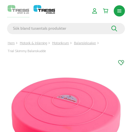
Hem
Motorik & Inlärning
Motorikrum
Balansleksaker
Trial Skimmy Balanskudde