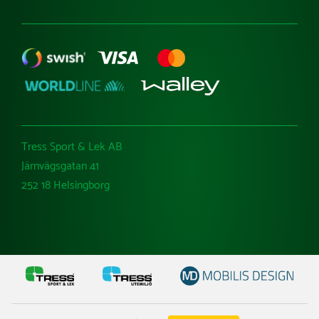
Tress Sport & Lek AB
Järnvägsgatan 41
252 18 Helsingborg