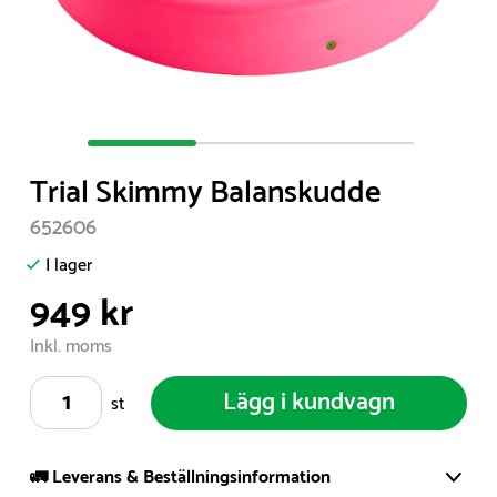
Item
1
Trial Skimmy Balanskudde
of
3
652606
I lager
949 kr
Inkl. moms
Lägg i kundvagn
st
🚛 Leverans & Beställningsinformation