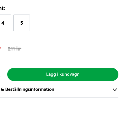
nt:
4
5
r
211 kr
Lägg i kundvagn
t
 & Beställningsinformation
tort och modernt lager på över 8.000 kvm och lagerhåller över
produkter för omgående leverans. Vi har över 98% på lager av
t, alltid.