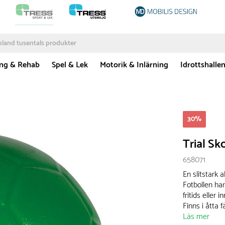
ing & Rehab
Spel & Lek
Motorik & Inlärning
Idrottshalle
30
%
Trial Sk
658071
En slitstark
Fotbollen har
fritids eller 
Finns i åtta f
Läs mer