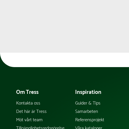
Om Tress
Inspiration
Kontakta oss
Guider & Tips
Det här är Tress
Samarbeten
Möt vårt team
Referensprojekt
Tillgänglighetsredogörelse
Våra kataloger