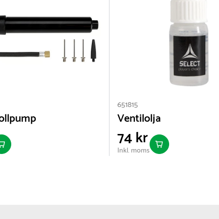
651815
ollpump
Ventilolja
74 kr
Inkl. moms