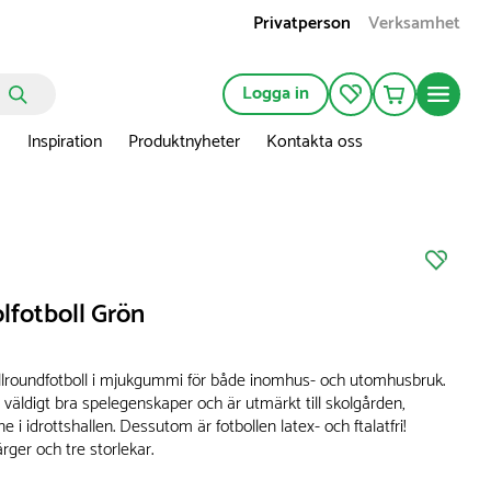
Privatperson
Verksamhet
Logga in
n
Inspiration
Produktnyheter
Kontakta oss
olfotboll Grön
 allroundfotboll i mjukgummi för både inomhus- och utomhusbruk.
 väldigt bra spelegenskaper och är utmärkt till skolgården,
inne i idrottshallen. Dessutom är fotbollen latex- och ftalatfri!
ärger och tre storlekar.