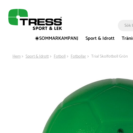
☀️SOMMARKAMPANJ
Sport & Idrott
Trän
Hem
Sport & Idrott
Fotboll
Fotbollar
Trial Skolfotboll Grön