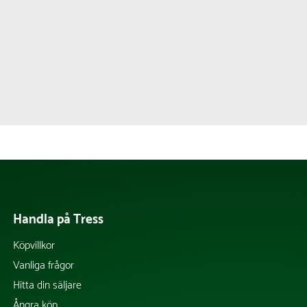
Handla på Tress
Köpvillkor
Vanliga frågor
Hitta din säljare
Ångra köp