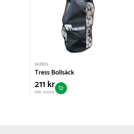
651825
6
Tress Bollsäck
211 kr
Inkl. moms
I