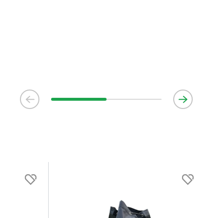
den på lagervaror är normalt
5- 10 vardagar
den på specialvaror & beställningsvaror varierar, kontakta oss
produkt ta slut på lager så informerar vi om detta om det
verans som är längre än 2 arbetsveckor.
i kan för att leveranserna ska ha så lite miljöpåverkan som
n del i detta är att samla order för att alltid fylla upp