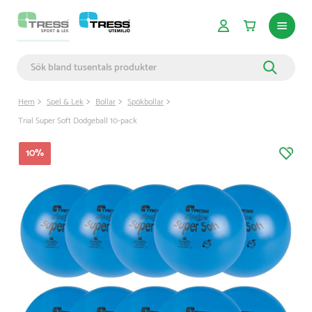
Hem
Spel & Lek
Bollar
Spökbollar
Trial Super Soft Dodgeball 10-pack
10
%