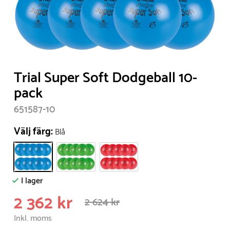
Item
Trial Super Soft Dodgeball 10-
1
pack
of
651587-10
1
Välj färg:
Blå
I lager
2 362 kr
2 624 kr
Inkl. moms