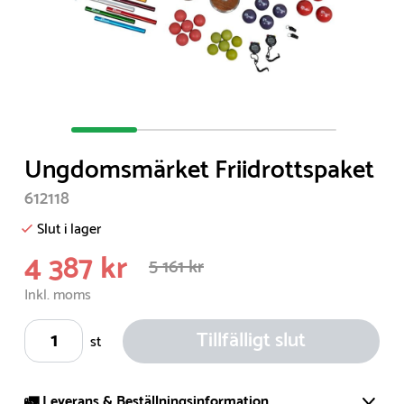
Item
1
Ungdomsmärket Friidrottspaket
of
4
612118
Slut i lager
4 387 kr
5 161 kr
Inkl. moms
Tillfälligt slut
st
🚛 Leverans & Beställningsinformation