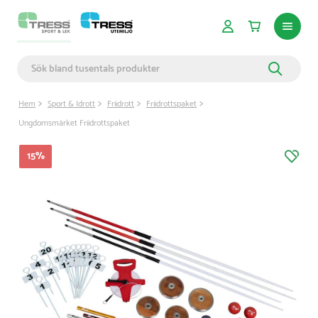
Hem
Sport & Idrott
Friidrott
Friidrottspaket
Ungdomsmärket Friidrottspaket
15
%