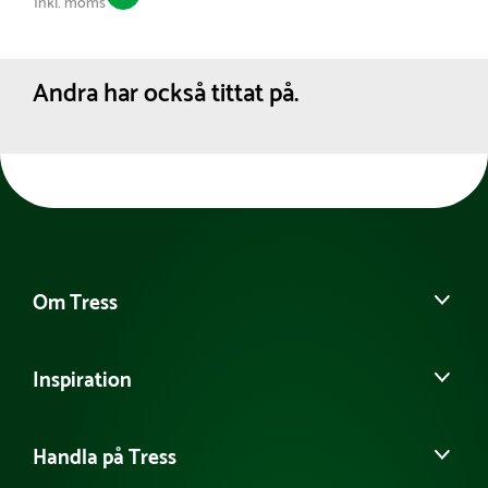
Inkl. moms
Andra har också tittat på.
Om Tress
Kontakta oss
Inspiration
Det här är Tress
Möt vårt team
Guider & Tips
Tillgänglighetsredogörelse
Handla på Tress
Samarbeten
Hållbarhet