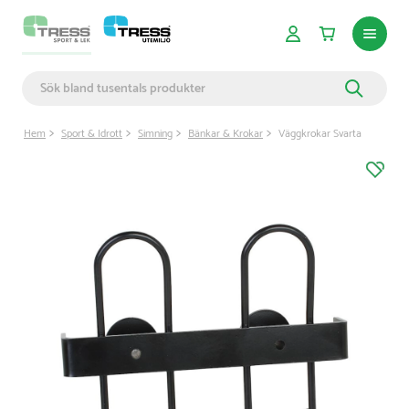
Hem
Sport & Idrott
Simning
Bänkar & Krokar
Väggkrokar Svarta