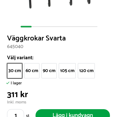
Item
1
Väggkrokar Svarta
of
7
645040
Välj variant:
30 cm
60 cm
90 cm
105 cm
120 cm
I lager
311 kr
Inkl. moms
Lägg i kundvagn
st