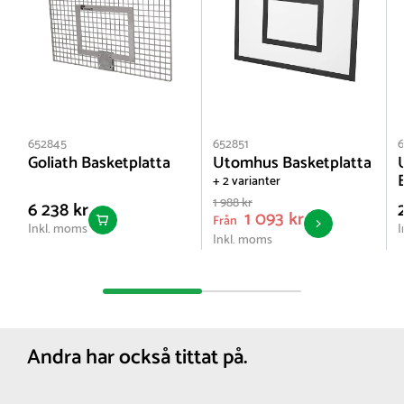
652845
652851
6
Goliath Basketplatta
Utomhus Basketplatta
+ 2 varianter
1 988 kr
6 238 kr
1 093 kr
Från
Inkl. moms
I
Inkl. moms
Andra har också tittat på.