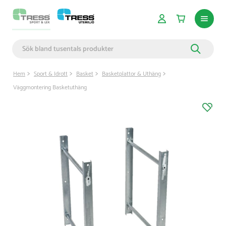
Hem
Sport & Idrott
Basket
Basketplattor & Uthäng
Väggmontering Basketuthäng