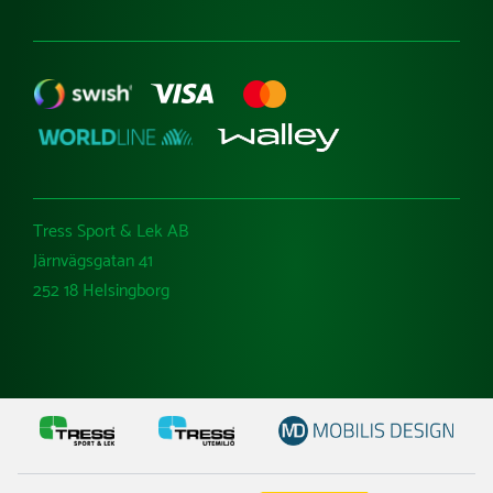
Tress Sport & Lek AB
Järnvägsgatan 41
252 18 Helsingborg