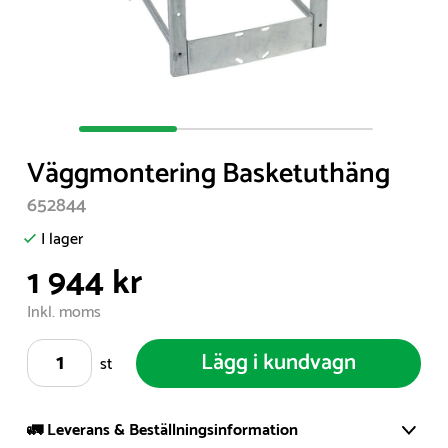
Item
1
Väggmontering Basketuthäng
of
3
652844
I lager
1 944 kr
Inkl. moms
Lägg i kundvagn
st
🚛 Leverans & Beställningsinformation