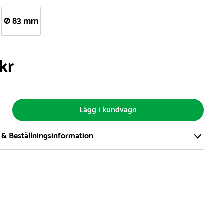
Ø 83 mm
 kr
Lägg i kundvagn
t
 & Beställningsinformation
tort och modernt lager på över 8.000 kvm och lagerhåller över
produkter för omgående leverans. Vi har över 98% på lager av
t, alltid.
den på lagervaror är normalt
5- 10 vardagar