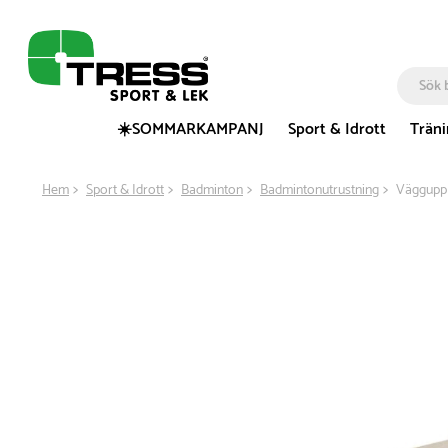
☀️SOMMARKAMPANJ
Sport & Idrott
Trän
Hem
Sport & Idrott
Badminton
Badmintonutrustning
Väggupph