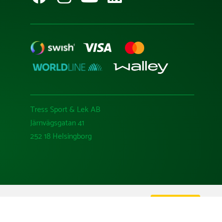
Tress Sport & Lek AB
Järnvägsgatan 41
252 18 Helsingborg