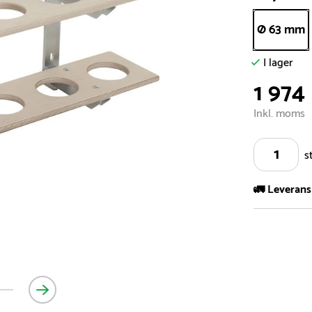
Ø 63 mm
I lager
1 974
Inkl. moms
s
🚛 Leverans
Vi har ett s
5.000 olika 
vårt sortimen
- Leveransti