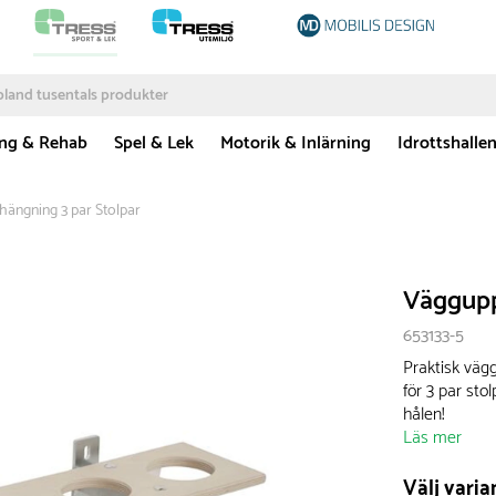
ing & Rehab
Spel & Lek
Motorik & Inlärning
Idrottshalle
ängning 3 par Stolpar
Väggupp
653133-5
Praktisk vägg
för 3 par sto
hålen!
Läs mer
Välj varia