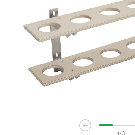
Item
1
1/3
of