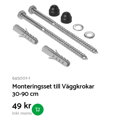
645001-1
Monteringsset till Väggkrokar
30-90 cm
49 kr
Inkl. moms