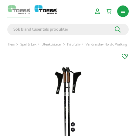
Hem
Spel & Lek
Uteaktiviteter
Friluftsliv
Vandrarstav Nordic Walking