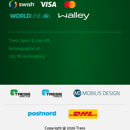
Tress Sport & Lek AB
Järnvägsgatan 41
252 18 Helsingborg
Copyright @ 2026 Tress