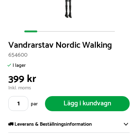
Item
1
Vandrarstav Nordic Walking
of
7
654600
I lager
399 kr
Inkl. moms
Lägg i kundvagn
par
🚛 Leverans & Beställningsinformation