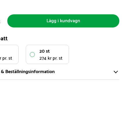
Lägg i kundvagn
t
att
20 st
 pr. st
274 kr pr. st
 & Beställningsinformation
tort och modernt lager på över 8.000 kvm och lagerhåller över
produkter för omgående leverans. Vi har över 98% på lager av
t, alltid.
den på lagervaror är normalt
5- 10 vardagar
den på specialvaror & beställningsvaror varierar, kontakta oss