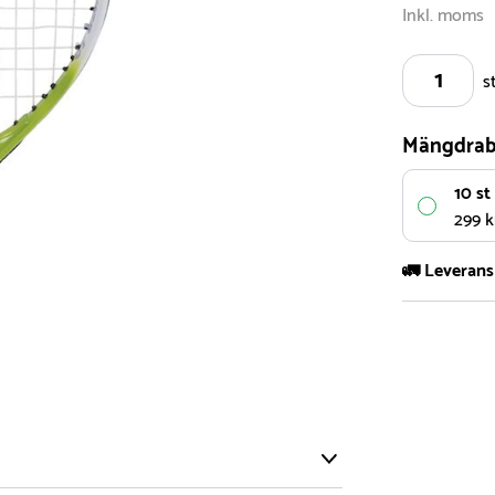
Inkl. moms
s
Mängdrab
10 st
299 kr
🚛 Leverans
Vi har ett s
5.000 olika 
vårt sortimen
- Leveransti
- Leveransti