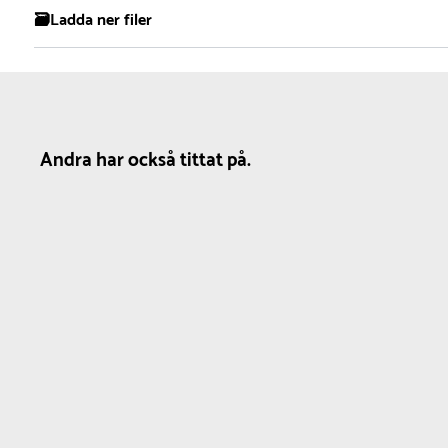
1
🗃️Ladda ner filer
Material
Dimensioner
Rekommend
ålder
Aluminium
Längd :
43 cm
Produktdatablad
0-5 år
Andra har också tittat på.