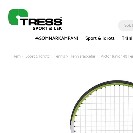
☀️SOMMARKAMPANJ
Sport & Idrott
Trän
Hem
Sport & Idrott
Tennis
Tennisracketar
Victor Junior 43 Te