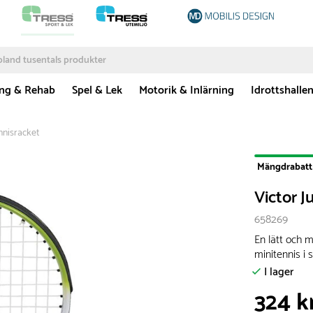
ing & Rehab
Spel & Lek
Motorik & Inlärning
Idrottshalle
nnisracket
Mängdrabatt
Victor J
658269
En lätt och m
minitennis i s
I lager
324 k