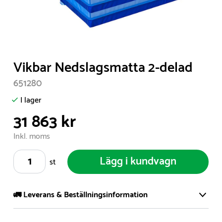
Item
Vikbar Nedslagsmatta 2-delad
1
651280
of
1
I lager
31 863 kr
Inkl. moms
Lägg i kundvagn
st
🚛 Leverans & Beställningsinformation