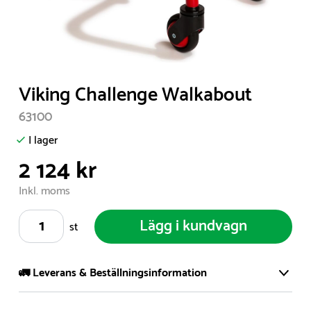
Item
Viking Challenge Walkabout
1
63100
of
1
I lager
2 124 kr
Inkl. moms
Lägg i kundvagn
st
🚛 Leverans & Beställningsinformation