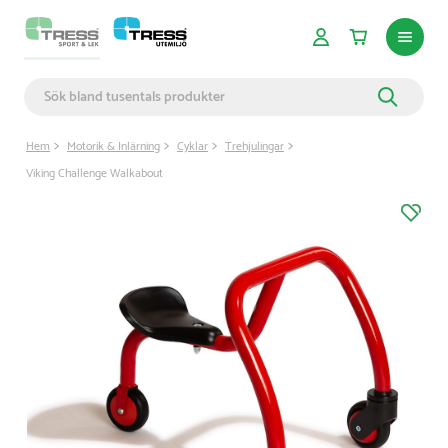
Hem
Motorik & Inlärning
Cyklar
Trehjulingar
Viking Challenge Walkabout