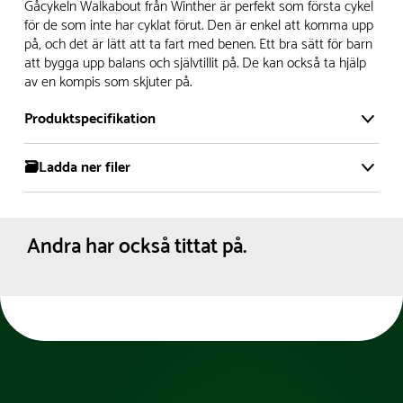
Vi har ett stort och modernt lager på över 8.000 kvm och
Gåcykeln Walkabout från Winther är perfekt som första cykel
lagerhåller över 5.000 olika produkter för omgående
för de som inte har cyklat förut. Den är enkel att komma upp
på, och det är lätt att ta fart med benen. Ett bra sätt för barn
leverans. Vi har över 98% på lager av vårt sortiment, alltid.
att bygga upp balans och självtillit på. De kan också ta hjälp
av en kompis som skjuter på.
- Leveranstiden på lagervaror är normalt
5- 10 vardagar
- Leveranstiden på specialvaror & beställningsvaror varierar,
Produktspecifikation
kontakta oss för mer info
- Skulle en produkt ta slut på lager så informerar vi om
🗃️Ladda ner filer
Serie:
Viking
detta om det medför en leverans som är längre än 2
Material:
Plast
Produktdatablad
Reservdelar
arbetsveckor.
Gummi
Pulverlackerat stål
Andra har också tittat på.
Levereras:
Monterad
Vi gör allt vi kan för att leveranserna ska ha så lite
Dimensioner:
Bredd :
47 cm
miljöpåverkan som möjligt och en del i detta är att samla
Höjd :
43 cm
Längd :
57 cm
order för att alltid fylla upp lastbilarna.
Sitthöjd :
26 cm
Rekommenderad
2-4 år
ålder:
Färg:
Röd
Nettovikt:
3.2 kg