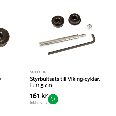
901331-10
9
)
Styrbultsats till Viking-cyklar.
L: 11,5 cm.
161 kr
Inkl. moms
I