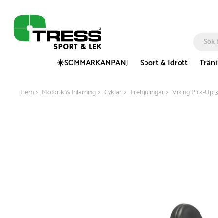
☀️SOMMARKAMPANJ
Sport & Idrott
Trän
Hem
Motorik & Inlärning
Cyklar
Trehjulingar
Viking Pick-Up 3