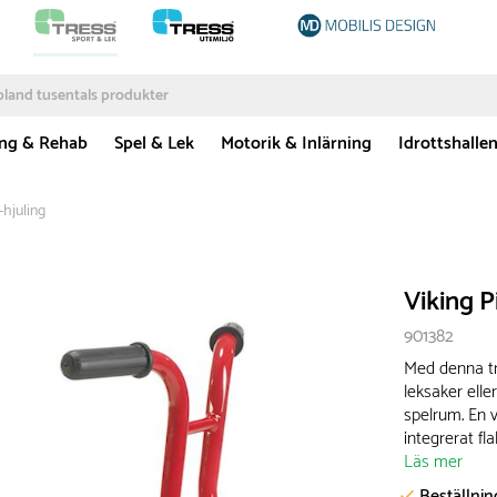
ing & Rehab
Spel & Lek
Motorik & Inlärning
Idrottshalle
-hjuling
Viking P
901382
Med denna tr
leksaker elle
spelrum. En 
integrerat fla
Läs mer
Beställni