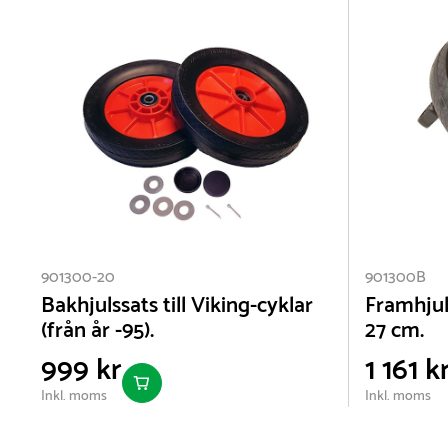
901300-20
901300B
Bakhjulssats till Viking-cyklar
Framhjul 
(från år -95).
27 cm.
999 kr
1 161 k
Inkl. moms
Inkl. moms