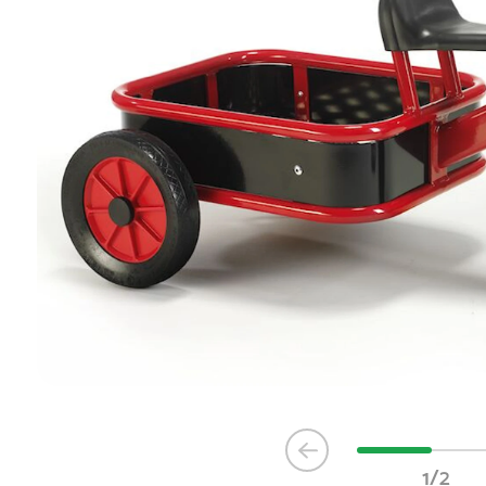
Item
1
1/2
of