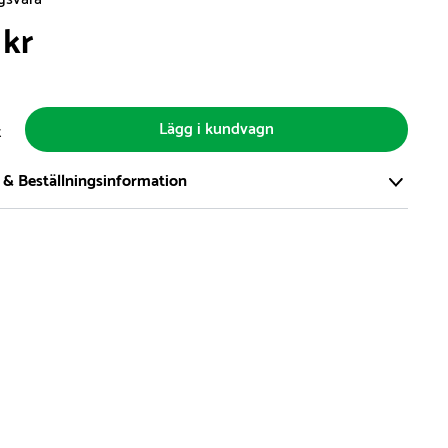
 kr
Lägg i kundvagn
t
 & Beställningsinformation
tort och modernt lager på över 8.000 kvm och lagerhåller över
produkter för omgående leverans. Vi har över 98% på lager av
t, alltid.
den på lagervaror är normalt
5- 10 vardagar
den på specialvaror & beställningsvaror varierar, kontakta oss
produkt ta slut på lager så informerar vi om detta om det
verans som är längre än 2 arbetsveckor.