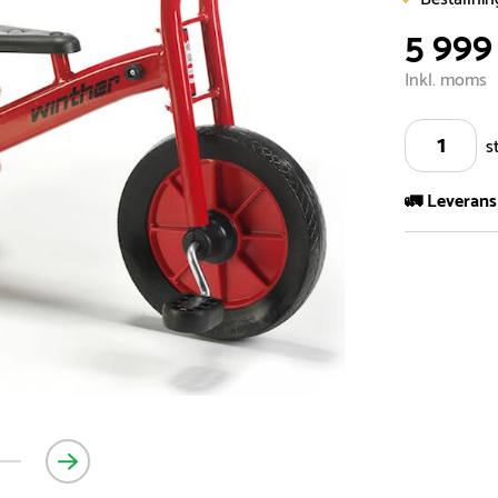
5 999
Inkl. moms
s
🚛 Leverans
Vi har ett s
5.000 olika 
vårt sortimen
- Leveransti
- Leveransti
för mer info
- Skulle en 
medför en le