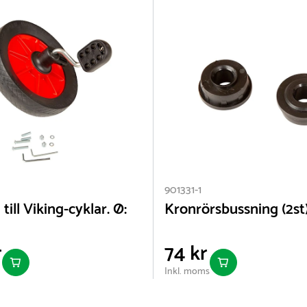
901331-1
till Viking-cyklar. Ø:
Kronrörsbussning (2st
r
74 kr
Inkl. moms