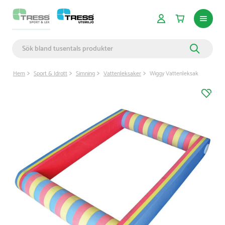
Hem
Sport & Idrott
Simning
Vattenleksaker
Wiggy Vattenleksak