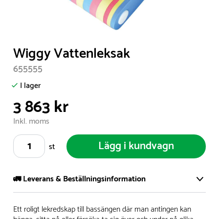
Item
Wiggy Vattenleksak
1
655555
of
1
I lager
3 863 kr
Inkl. moms
Lägg i kundvagn
st
🚛 Leverans & Beställningsinformation
Vi har ett stort och modernt lager på över 8.000 kvm och
Ett roligt lekredskap till bassängen där man antingen kan