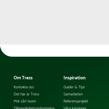
Om Tress
Inspiration
Kontakta oss
Guider & Tips
Det här är Tress
Samarbeten
Möt vårt team
Referensprojekt
Tillgänglighetsredogörelse
Våra kataloger