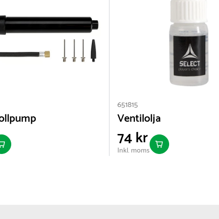
651815
ollpump
Ventilolja
74 kr
Inkl. moms