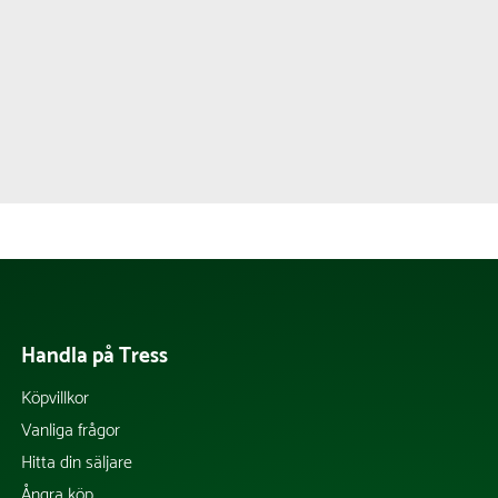
Handla på Tress
Köpvillkor
Vanliga frågor
Hitta din säljare
Ångra köp