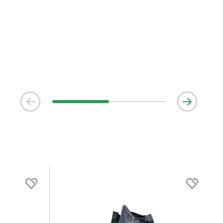
i kan för att leveranserna ska ha så lite miljöpåverkan som
n del i detta är att samla order för att alltid fylla upp