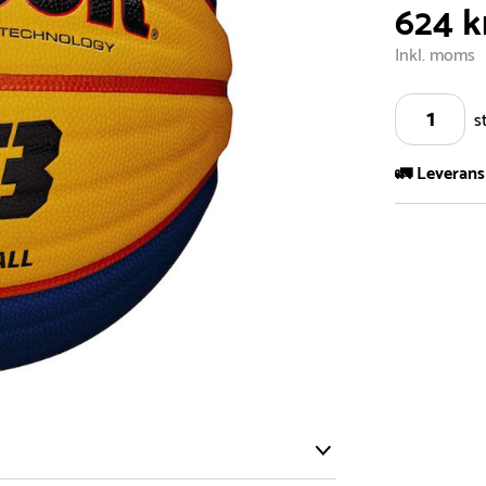
624 k
Inkl. moms
s
🚛 Leverans
Vi har ett s
5.000 olika 
vårt sortimen
- Leveransti
- Leveransti
för mer info
- Skulle en 
medför en le