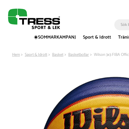
☀️SOMMARKAMPANJ
Sport & Idrott
Trän
Hem
Sport & Idrott
Basket
Basketbollar
Wilson 3x3 FIBA Offic