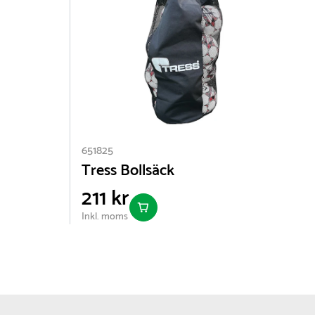
651825
6
Tress Bollsäck
211 kr
Inkl. moms
I