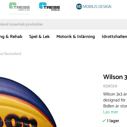
ing & Rehab
Spel & Lek
Motorik & Inlärning
Idrottshalle
ial Basketboll
Wilson 3
659029
Wilson 3x3 är
designad för 
Bollen är sto
Läs mer
I lager