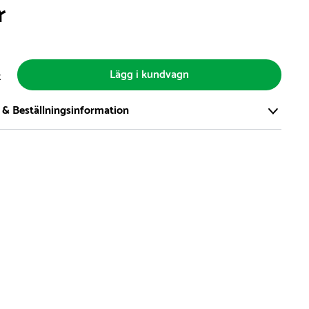
r
Lägg i kundvagn
t
 & Beställningsinformation
tort och modernt lager på över 8.000 kvm och lagerhåller över
produkter för omgående leverans. Vi har över 98% på lager av
t, alltid.
den på lagervaror är normalt
5- 10 vardagar
den på specialvaror & beställningsvaror varierar, kontakta oss
produkt ta slut på lager så informerar vi om detta om det
verans som är längre än 2 arbetsveckor.