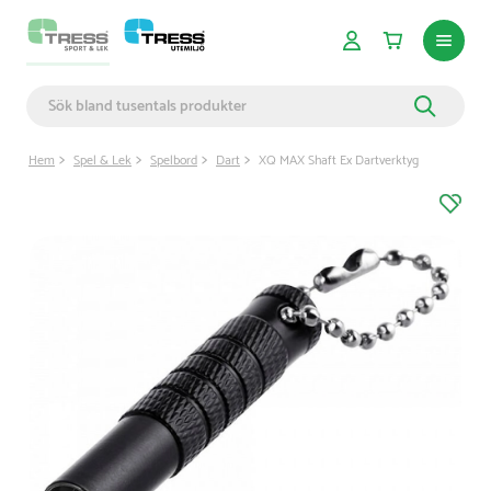
Hem
Spel & Lek
Spelbord
Dart
XQ MAX Shaft Ex Dartverktyg