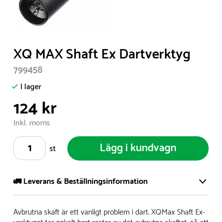
Item
XQ MAX Shaft Ex Dartverktyg
1
799458
of
1
I lager
124 kr
Inkl. moms
Lägg i kundvagn
st
🚛 Leverans & Beställningsinformation
Vi har ett stort och modernt lager på över 8.000 kvm och
Avbrutna skaft är ett vanligt problem i dart. XQMax Shaft Ex-