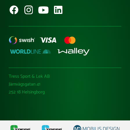
Besök Tress Utemiljö
Ångra köp
Tress Sport & Lek AB
Järnvägsgatan 41
252 18 Helsingborg