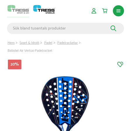
Hem
Sport & Idrott
Padel
Padelracketar
Babolat Air Vertuo Padelracket
20
%