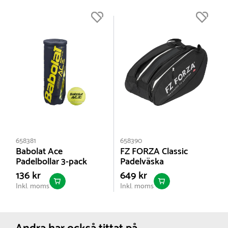
Svart
Nettovikt:
0.355 kg
658381
658390
Babolat Ace
FZ FORZA Classic
Padelbollar 3-pack
Padelväska
136 kr
649 kr
Inkl. moms
Inkl. moms