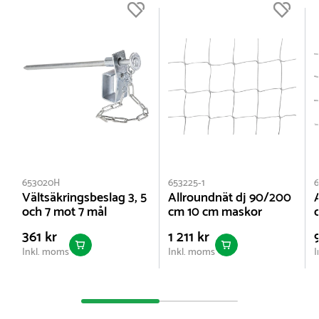
Djup i toppen :
80 cm
Höjd :
200 cm
Nettovikt:
51.35 kg
653020H
653225-1
6
Vältsäkringsbeslag 3, 5
Allroundnät dj 90/200
och 7 mot 7 mål
cm 10 cm maskor
361 kr
1 211 kr
Inkl. moms
Inkl. moms
I