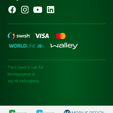
Besök Tress Utemiljö
Ångra köp
Tress Sport & Lek AB
Järnvägsgatan 41
252 18 Helsingborg