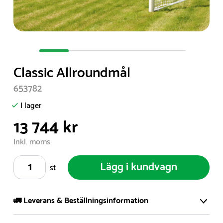
Item
1
Classic Allroundmål
of
5
653782
I lager
13 744 kr
Inkl. moms
Lägg i kundvagn
st
🚛 Leverans & Beställningsinformation