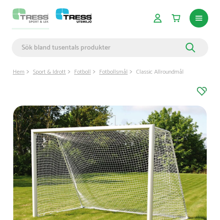
Hem
Sport & Idrott
Fotboll
Fotbollsmål
Classic Allroundmål