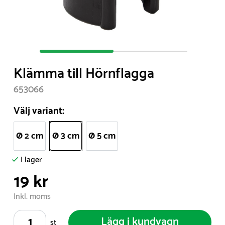
Item
1
Klämma till Hörnflagga
of
2
653066
Välj variant:
Ø 2 cm
Ø 3 cm
Ø 5 cm
I lager
19 kr
Inkl. moms
Lägg i kundvagn
st