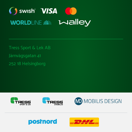
Tress Sport & Lek AB
Järnvägsgatan 41
252 18 Helsingborg