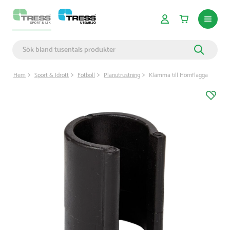
Hem
Sport & Idrott
Fotboll
Planutrustning
Klämma till Hörnflagga