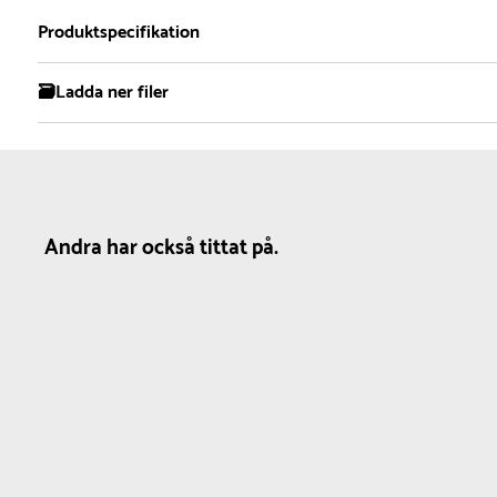
2
Produktspecifikation
🗃️Ladda ner filer
Material
Dimensioner
Färg
Plast
Diameter :
5 cm
Gul
Produktdatablad
Omkrets :
15.7 cm
Andra har också tittat på.