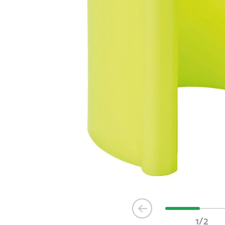
Item
1
1/2
of