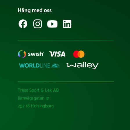
Häng med oss
Tress Sport & Lek AB
Järnvägsgatan 41
252 18 Helsingborg