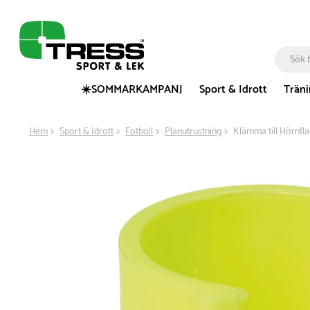
☀️SOMMARKAMPANJ
Sport & Idrott
Trän
Hem
Sport & Idrott
Fotboll
Planutrustning
Klämma till Hörnfl