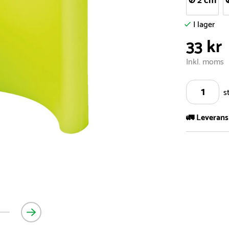
Ø 2 cm
I lager
33 kr
Inkl. moms
s
🚛 Leverans
Vi har ett s
5.000 olika 
vårt sortimen
- Leveransti
- Leveransti
för mer info