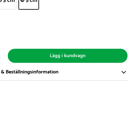
Ø 3 cm
Ø 5 cm
Lägg i kundvagn
t
 & Beställningsinformation
tort och modernt lager på över 8.000 kvm och lagerhåller över
produkter för omgående leverans. Vi har över 98% på lager av
t, alltid.
den på lagervaror är normalt
5- 10 vardagar
den på specialvaror & beställningsvaror varierar, kontakta oss