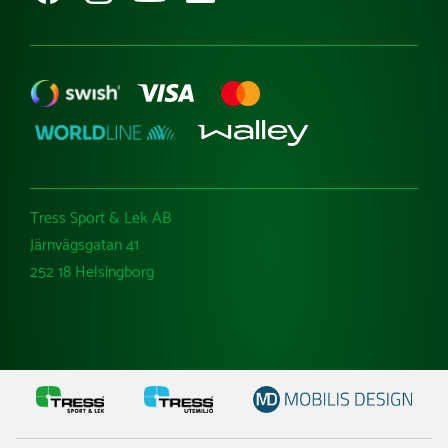
Tress Sport & Lek AB
Järnvägsgatan 41
252 18 Helsingborg