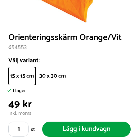
Item
Orienteringsskärm Orange/Vit
1
654553
of
1
Välj variant:
15 x 15 cm
30 x 30 cm
I lager
49 kr
Inkl. moms
Lägg i kundvagn
st